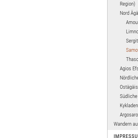
Region)
Nord Ägä
Amoul
Limn
Sergit
Samot
Thas
Agios Ef
Nördlich
Ostägäis
Südliche
Kykladen
Argosaro
Wandern auf
IMPRESS