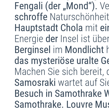
Fengali (der „Mond“).
Ve
schroffe
Naturschönheit
Hauptstadt Chola
mit
ei
Energie
der
Insel ist üb
Berginsel
im
Mondlicht
h
das mysteriöse uralte 
Machen Sie sich bereit,
Samosraki
wartet auf Si
Besuch in Samothrake
W
Samothrake. Louvre Muse