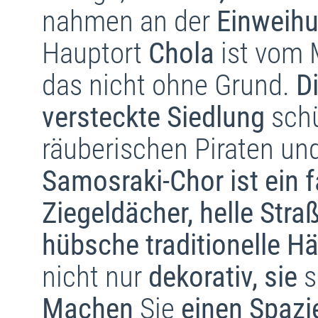
nahmen an der
Einweih
Hauptort
Chola
ist vom 
das nicht ohne Grund.
D
versteckte Siedlung
schü
räuberischen Piraten u
Samosraki-Chor ist ein f
Ziegeldächer, helle Stra
hübsche traditionelle Hä
nicht nur
dekorativ, sie
s
Machen
Sie
einen Spazi