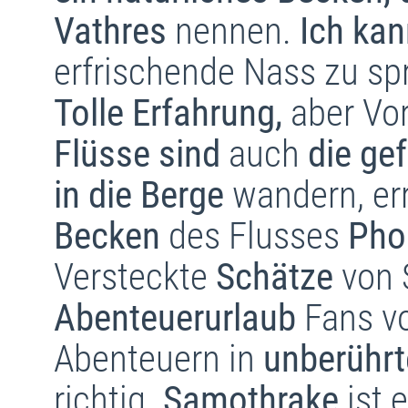
Vathres
nennen.
Ich kan
erfrischende Nass zu sp
Tolle Erfahrung,
aber Vor
Flüsse sind
auch
die gef
in die Berge
wandern, er
Becken
des Flusses
Pho
Versteckte
Schätze
von 
Abenteuerurlaub
Fans v
Abenteuern in
unberührt
richtig.
Samothrake
ist 