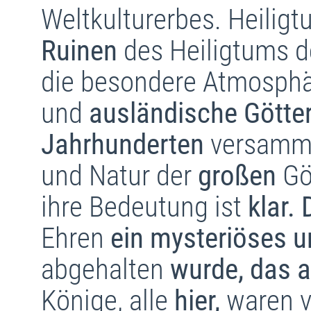
Weltkulturerbes. Heilig
Ruinen
des Heiligtums de
die besondere Atmosph
und
ausländische Götter
Jahrhunderten
versammel
und Natur der
großen
Göt
ihre Bedeutung ist
klar. 
Ehren
ein mysteriöses u
abgehalten
wurde, das a
Könige, alle
hier,
waren v