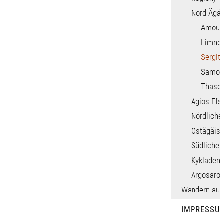
Nord Ägä
Amoul
Limn
Sergit
Samot
Thas
Agios Ef
Nördlich
Ostägäis
Südliche
Kykladen
Argosaro
Wandern auf
IMPRESS