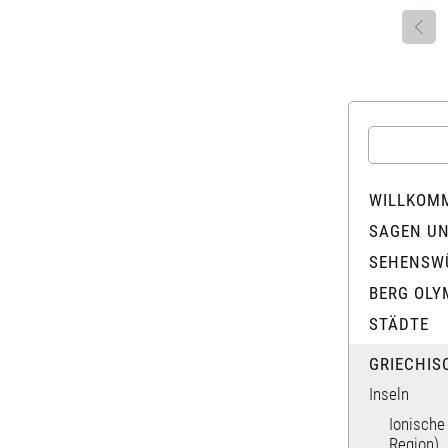
WILLKOM
SAGEN U
SEHENSW
BERG OLY
STÄDTE
GRIECHIS
Inseln
Ionische
Region)